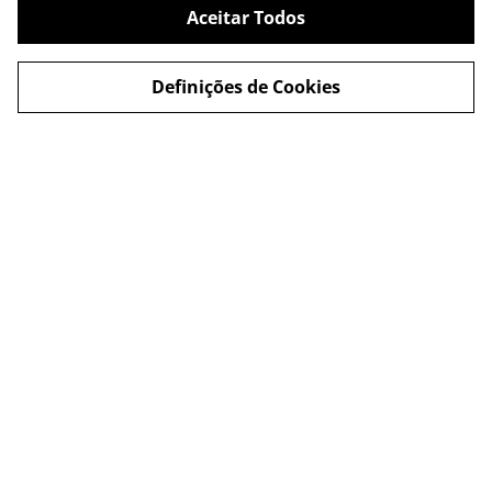
Aceitar Todos
Definições de Cookies
PORTFOLIO
SOBRE NÓS
Identidade
História
Montras
Visão
Viaturas
Missão
Sinalética
Valores
Gráfico
Metodologia
Interiores
SERVIÇOS
CONTACTOS
Design
Formulário
Impressão gráfica
Política de privacidade
Impressão digital
Termos e condições
Produção publicitária
Envios e devoluções