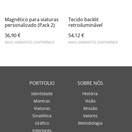
Magnético para viaturas
Tecido backlit
personalizado (Pack 2)
retroiluminável
36,90 €
54,12 €
MAIS VARIANTES DISPONÍVEIS
MAIS VARIANTES DISPONÍVEIS
PORTFOLIO
SOBRE NÓS
Identidade
História
Montras
Visão
Viaturas
Missão
Sinalética
Valores
Gráfico
Metodologia
Interiores