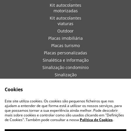
Kit autocolantes
motorizadas
Kit autocolantes
viaturas
Outdoor
Placas imobiliária
Placas turismo
Placas personalizadas
Sinalética e Informação
Sinalização condomínio
Sinalização
embarcações
Sinalização de obra
Cookies
Sinalização viaturas
Este site utiliza cookies. Os cookies são pequenos ficheiros que nos
Vestuário
ajudam a entender de que forma está a utilizar os nossos serviços, para
que possamos tornar a sua experiência ainda melhor. Pode descobrir
mais sobre cookies e controlar como são usados clicando em "Definições
de Cookies". Também pode consultar a nossa
Política de Cookies
.