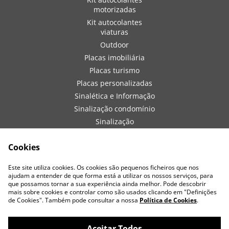
motorizadas
Kit autocolantes
viaturas
Outdoor
Placas imobiliária
Placas turismo
Placas personalizadas
Sinalética e Informação
Sinalização condomínio
Sinalização
embarcações
Sinalização de obra
Cookies
Sinalização viaturas
Este site utiliza cookies. Os cookies são pequenos ficheiros que nos
Vestuário
ajudam a entender de que forma está a utilizar os nossos serviços, para
que possamos tornar a sua experiência ainda melhor. Pode descobrir
mais sobre cookies e controlar como são usados clicando em "Definições
de Cookies". Também pode consultar a nossa
Política de Cookies
.
Aceitar Todos