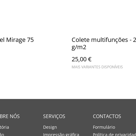
el Mirage 75
Colete multifunções - 
g/m2
25,00 €
MAIS VARIANTES DISPONÍVEIS
BRE NÓS
SERVIÇOS
CONTACTOS
tória
Design
Formulário
ão
Impressão gráfica
Política de privacida