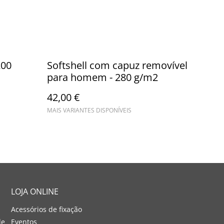
200
Softshell com capuz removível
para homem - 280 g/m2
42,00 €
MAIS VARIANTES DISPONÍVEIS
LOJA ONLINE
Acessórios de fixação
de
Eventos