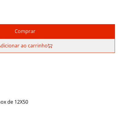
Comprar
dicionar ao carrinho
nox de 12X50