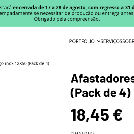
estará
encerrada de 17 a 28 de agosto, com regresso a 31 
mpadamente se necessitar de produção ou entrega antes 
Obrigado pela compreensão.
PORTFOLIO
SERVIÇOS
SOBR
ço-inox 12X50 (Pack de 4)
Afastadores
(Pack de 4)
18,45 €
QUANTIDADE