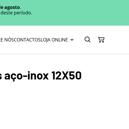
de agosto
.
deste período.
E NÓS
CONTACTOS
LOJA ONLINE
 aço-inox 12X50