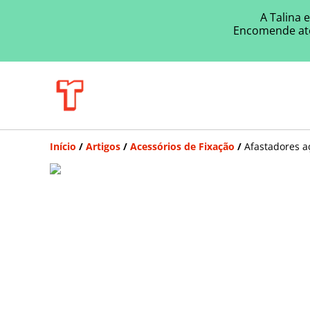
A Talina 
Encomende ate
Início
/
Artigos
/
Acessórios de Fixação
/
Afastadores a