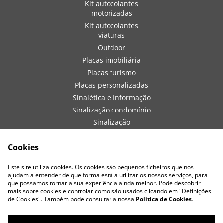
Kit autocolantes
motorizadas
Kit autocolantes
viaturas
Outdoor
Placas imobiliária
Placas turismo
Placas personalizadas
Sinalética e Informação
Sinalização condomínio
Sinalização
embarcações
Sinalização de obra
Cookies
Sinalização viaturas
Este site utiliza cookies. Os cookies são pequenos ficheiros que nos
Vestuário
ajudam a entender de que forma está a utilizar os nossos serviços, para
que possamos tornar a sua experiência ainda melhor. Pode descobrir
mais sobre cookies e controlar como são usados clicando em "Definições
de Cookies". Também pode consultar a nossa
Política de Cookies
.