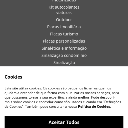
Kit autocolantes
viaturas
Outdoor
Placas imobiliária
Placas turismo
Placas personalizadas
Sinalética e Informação
Sinalização condomínio
Sinalização
embarcações
Sinalização de obra
Cookies
Sinalização viaturas
Este site utiliza cookies. Os cookies são pequenos ficheiros que nos
Vestuário
ajudam a entender de que forma está a utilizar os nossos serviços, para
que possamos tornar a sua experiência ainda melhor. Pode descobrir
mais sobre cookies e controlar como são usados clicando em "Definições
de Cookies". Também pode consultar a nossa
Política de Cookies
.
Aceitar Todos