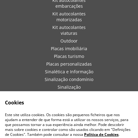
Kit autocolantes
embarcações
Kit autocolantes
motorizadas
Kit autocolantes
viaturas
Outdoor
Placas imobiliária
Placas turismo
Placas personalizadas
Sinalética e Informação
Sinalização condomínio
Sinalização
embarcações
Sinalização de obra
Cookies
Sinalização viaturas
Este site utiliza cookies. Os cookies são pequenos ficheiros que nos
Vestuário
ajudam a entender de que forma está a utilizar os nossos serviços, para
que possamos tornar a sua experiência ainda melhor. Pode descobrir
mais sobre cookies e controlar como são usados clicando em "Definições
de Cookies". Também pode consultar a nossa
Política de Cookies
.