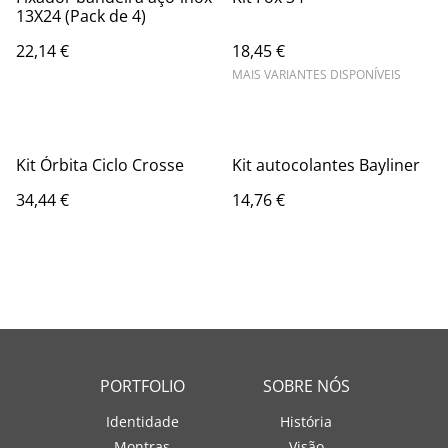
13X24 (Pack de 4)
22,14 €
18,45 €
MAIS VARIANTES DISPONÍVEIS
Kit Órbita Ciclo Crosse
Kit autocolantes Bayliner
34,44 €
14,76 €
PORTFOLIO
SOBRE NÓS
Identidade
História
Montras
Visão